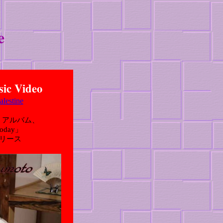
e
ic Video
lestine
・アルバム、
Today」
リリース