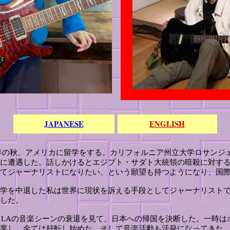
JAPANESE
ENGLISH
歳であった1981年の秋、アメリカに留学をする。カリフォルニア州立大学ロ
に遭遇した。話しかけるとエジプト・サダト大統領の暗殺に対す
てジャーナリストになりたい、という願望も持つようになり、国
学を中退した私は世界に現状を訴える手段としてジャーナリスト
した。
年、LAの音楽シーンの衰退を見て、日本への帰国を決断した。一時
業し、全ては好転し始めた。そして音楽活動も活発になってきた