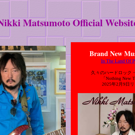
Nikki Matsumoto Official Websit
Brand New Mus
In The Land Of Pa
久々のハードロック
「Nothing New 
2025年2月9日